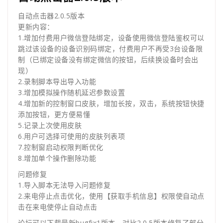
自动点击器2.0.5版本
更新内容：
1.增加付费用户微信登陆绑定，设备使用微信登陆鉴权可以
跳过该设备的设备识别码绑定，付费用户不再受3台设备限
制（已绑定设备没有绑定微信的按钮，后续换设备时会出
现）
2.录制脚本导出导入功能
3.增加模拟操作随机延迟参数设置
4.增加新的控制窗口皮肤，增加长按，双击，系统按钮快捷
添加按钮，更方便易懂
5.记录上次使用皮肤
6.用户可选择可使用的皮肤列表项
7.控制窗启动权限判断优化
8.增加单个操作删除功能
问题修复
1.导入脚本无法导入问题修复
2.来电停止点击优化，使用【获取手机信息】权限使自动点
击在来电使停止自动点击
论坛可以下载最新bugfix1版本，对比2.0.5版本修复了部分