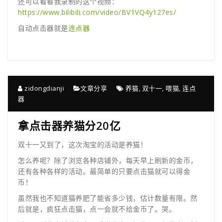
还可以看看我录制的这个视频：
https://www.bilibili.com/video/BV1VQ4y127es/
自动点击器就是
连点器
zidongdianji
文章分享
养猫
,
双十一
,
喂猫
,
连点
器
拿点击器养猫分20亿
双十一又到了，这次淘宝的活动是养猫！
怎么养呢？除了浏览各种店铺外，每天早上刷新的金币，
还有各种各样的活动。最简单的只要点击猫就可以得金
币！
虽然我也不知道猫养肥了能省多少钱，估计数量有限。然
后就是，疯狂点击猫，点一会就不给金币了。哭。