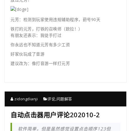
元芳：检测到玩家使用违规辅助程序，葑号90天
铁打的元芳，打铁的召唤师（欧拉！）
有朋友还表示：我徒手打过
你永远也不知道元芳有多少工资
好家伙玩成了音游
建议改为：像打音游一样打元芳
zidongdianji
评论
,
问题解答
自动点击器用户评论202010-2
软件简单，但是虽然感觉设置点击顺序123但