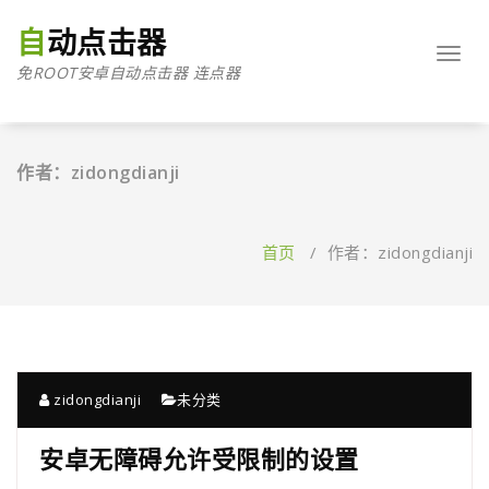
跳
至
自动点击器
正
Toggl
免ROOT安卓自动点击器 连点器
文
navig
作者：zidongdianji
首页
/
作者：zidongdianji
zidongdianji
未分类
安卓无障碍允许受限制的设置