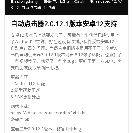
zidongdianji
版本
,
自动点击器apk
android 12
,
安
卓12
,
自动点击器
,
连点器
自动点击器2.0.12.1版本安卓12支持
安卓12版本马上就要发布了，可能有些小伙伴已经使用上
了Android12尝鲜。好在还没有收到小伙伴反馈安卓12上
自动点击器的问题。当然肯定旧版本是用不了了，全新发
布的自动点击器2.0.12.1版本对安卓12做了适配。也添加了
一些视频教学，修复了一些小bug，更新了第三方SDK。需
要的朋友获取最新应用吧。
更新内容
1.Android12 适配
2.新手帮助更新
3.SDK更新升级
网盘下载：
https://zddjq.lanzoui.com/ihb9xtrl4hi
密码:f16b
查看最新2.0.12.2版本，修复几个bug