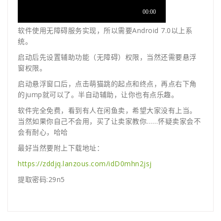
软件使用无障碍服务实现，所以需要Android 7.0以上系
统。
启动后先设置辅助功能（无障碍）权限，当然还需要悬浮
窗权限。
启动悬浮窗口后，点击萌猫跳的起点和终点，再点右下角
的jump就可以了。半自动辅助，让你也有点乐趣。
软件完全免费，看到有人在闲鱼卖，希望大家没有上当。
当然如果你自己不会用，买了让卖家教你……怀疑卖家会不
会有耐心，哈哈
最好当然要附上下载地址：
https://zddjq.lanzous.com/idD0mhn2jsj
提取密码:29n5