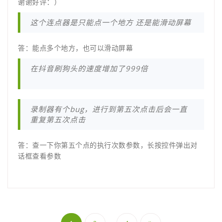
谢谢好评：）
这个连点器是只能点一个地方 还是能滑动屏幕
答：能点多个地方，也可以滑动屏幕
在抖音刷狗头的速度增加了999倍
录制器有个bug，进行到第五次点击后会一直
重复第五次点击
答：查一下你第五个点的执行次数参数，长按控件弹出对
话框查看参数
文