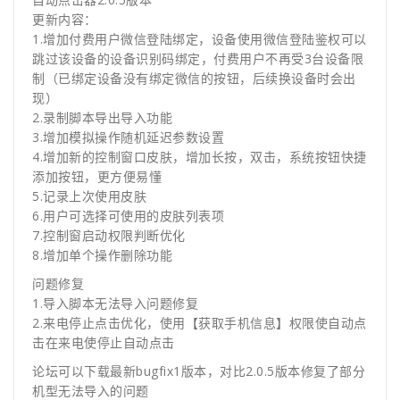
更新内容：
1.增加付费用户微信登陆绑定，设备使用微信登陆鉴权可以
跳过该设备的设备识别码绑定，付费用户不再受3台设备限
制（已绑定设备没有绑定微信的按钮，后续换设备时会出
现）
2.录制脚本导出导入功能
3.增加模拟操作随机延迟参数设置
4.增加新的控制窗口皮肤，增加长按，双击，系统按钮快捷
添加按钮，更方便易懂
5.记录上次使用皮肤
6.用户可选择可使用的皮肤列表项
7.控制窗启动权限判断优化
8.增加单个操作删除功能
问题修复
1.导入脚本无法导入问题修复
2.来电停止点击优化，使用【获取手机信息】权限使自动点
击在来电使停止自动点击
论坛可以下载最新bugfix1版本，对比2.0.5版本修复了部分
机型无法导入的问题