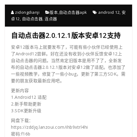
zidongdianji
版本
,
自动点击器apk
android 12
,
安
卓12
,
自动点击器
,
连点器
自动点击器2.0.12.1版本安卓12支持
安卓12版本马上就要发布了，可能有些小伙伴已经使用上
了Android12尝鲜。好在还没有收到小伙伴反馈安卓12上
自动点击器的问题。当然肯定旧版本是用不了了，全新发
布的自动点击器2.0.12.1版本对安卓12做了适配。也添加了
一些视频教学，修复了一些小bug，更新了第三方SDK。需
要的朋友获取最新应用吧。
更新内容
1.Android12 适配
2.新手帮助更新
3.SDK更新升级
网盘下载：
https://zddjq.lanzoui.com/ihb9xtrl4hi
密码:f16b