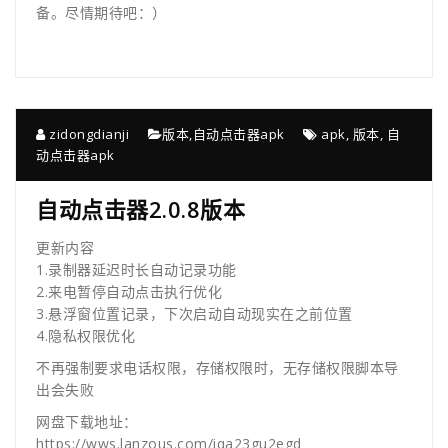
备。尽情期待吧：）
zidongdianji
版本
,
自动点击器apk
apk
,
版本
,
自
动点击器apk
自动点击器2.0.8版本
更新内容
1.录制器延迟时长自动记录功能
2.来电暂停自动点击执行优化
3.悬浮窗位置记录，下次启动自动现实在之前位置
4.隐私权限优化
不再强制要求电话权限，存储权限时，无存储权限脚本导
出会失败
网盘下载地址：
https://wws.lanzous.com/iqa23gu2egd