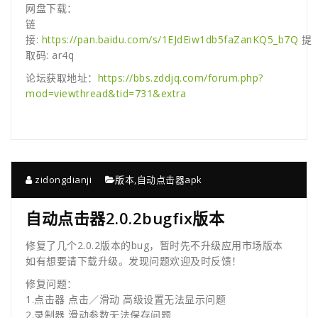
网盘下载：
链
接:
https://pan.baidu.com/s/1EJdEiw1db5faZanKQ5_b7Q
提
取码: ar4q
论坛获取地址：
https://bbs.zddjq.com/forum.php?
mod=viewthread&tid=731&extra
zidongdianji
版本
,
自动点击器apk
自动点击器2.0.2bugfix版本
修复了几个2.0.2版本的bug，暂时先不升级应用市场版本
如有想要请下载升级。发现问题欢迎及时反馈！
修复问题：
1.点击器 点击／滑动 高级设置无法显示问题
2.录制器 滑动参数无法保存问题