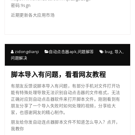
密码:9sgn
近期更新各大应用市场
zidongdianji
自动点击器apk
,
问题解答
bug
,
导入
,
问题解决
脚本导入有问题，看看网友教程
有朋友反馈说脚本导入有问题，有部分手机对文件打开功
能有特殊处理导致无法识别自动点击器的文件格式，无法
正确对应到自动点击器软件来打开脚本文件。刚刚看到有
朋友分享了一个导入失败时如何处理的视频，分享给大
家，也感谢网友的精心制作。
朋友给你发自动连点器脚本文件不知道怎么导入？点开，
我教你