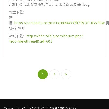
3.录制器 点击参数随机位置，点击位置无法保存bug
网盘下载：
链
接:
https://pan.baidu.com/s/1xHai4XW97k7S9OFL0YyFGw
取码: ty3j
论坛下载：
https://bbs.zddjq.com/forum.php?
mod=viewthread&tid=603
文
1
2
章
导
航
Copyright @
自动点击器
京ICP备19015908号