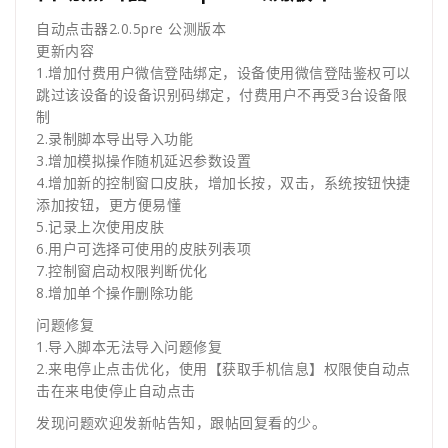
自动点击器2.0.5pre 公测版本
更新内容
1.增加付费用户微信登陆绑定，设备使用微信登陆鉴权可以
跳过该设备的设备识别码绑定，付费用户不再受3台设备限
制
2.录制脚本导出导入功能
3.增加模拟操作随机延迟参数设置
4.增加新的控制窗口皮肤，增加长按，双击，系统按钮快捷
添加按钮，更方便易懂
5.记录上次使用皮肤
6.用户可选择可使用的皮肤列表项
7.控制窗启动权限判断优化
8.增加单个操作删除功能
问题修复
1.导入脚本无法导入问题修复
2.来电停止点击优化，使用【获取手机信息】权限使自动点
击在来电使停止自动点击
发现问题欢迎发新帖告知，跟帖回复看的少。