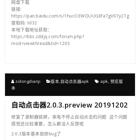
网盘下载
链接:
https://pan.baidu.com/s/1hucOEWDUUG8fa7gV07y2Tg
提取码: td32
本地下载地址获取：
https://bbs.zddjq.com/forum.php?
mod=viewthread&tid=1203
zidongdianji
版本
,
自动点击器apk
apk
,
预览版
本
自动点击器2.0.3.preview 20191202
修复了录制器锁屏，来电不停止自动点击的问题 这个问题
感觉还比较重要，怎么都没人反馈呢
2.0.3版本基本就修bug了