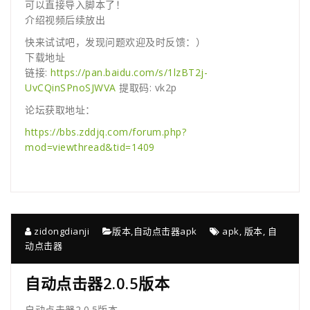
可以直接导入脚本了！
介绍视频后续放出
快来试试吧，发现问题欢迎及时反馈：）
下载地址
链接:
https://pan.baidu.com/s/1lzBT2j-
UvCQinSPnoSJWVA
提取码: vk2p
论坛获取地址：
https://bbs.zddjq.com/forum.php?
mod=viewthread&tid=1409
zidongdianji
版本
,
自动点击器apk
apk
,
版本
,
自
动点击器
自动点击器2.0.5版本
自动点击器2.0.5版本