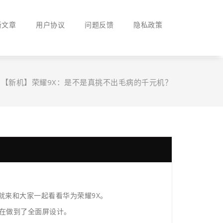
新文章
用户协议
问题反馈
隐私政策
/
【新机】荣耀9X：是不是真挑不出毛病的千元机？
就来和大家一起看看华为荣耀9X。
在在做到了全面屏设计。