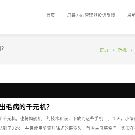
首页
屏幕方向管理器投诉反馈
最
机？
首页
/
新机
不出毛病的千元机？
了千元机，也将旗舰机上的技术和设计下放到这些手机上。今天，小编
占比达到了92%，并且使用前置升降式的摄像头，节省主屏幕空间，实实