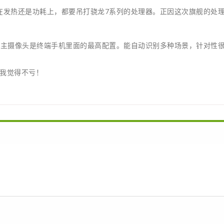
是在发热还是功耗上，都要吊打骁龙7系列的处理器。正因这次旗舰的处
素的主摄像头是终端手机里面的最高配置。能自动识别多种场景，针对性
玩我觉得不亏！