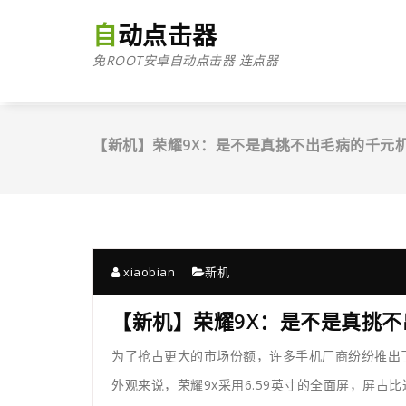
跳
至
自动点击器
正
免ROOT安卓自动点击器 连点器
文
【新机】荣耀9X：是不是真挑不出毛病的千元
xiaobian
新机
【新机】荣耀9X：是不是真挑
为了抢占更大的市场份额，许多手机厂商纷纷推出
外观来说，荣耀9x采用6.59英寸的全面屏，屏