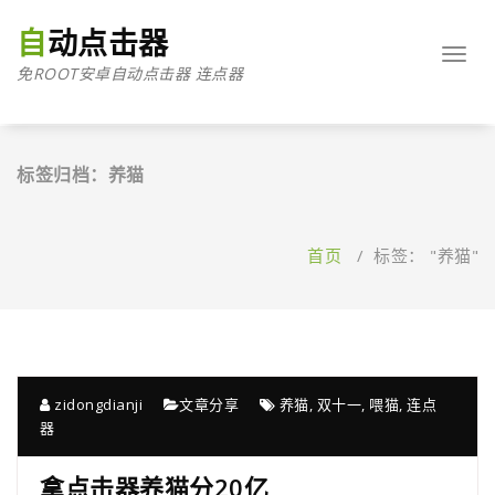
跳
至
自动点击器
正
Toggl
免ROOT安卓自动点击器 连点器
文
navig
标签归档：养猫
首页
/
标签： "养猫"
zidongdianji
文章分享
养猫
,
双十一
,
喂猫
,
连点
器
拿点击器养猫分20亿