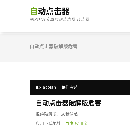
跳
至
自动点击器
正
免ROOT安卓自动点击器 连点器
文
自动点击器破解版危害
xiaobian
作者说
自动点击器破解版危害
拒绝破解版，从我做起
应用下载地址：
百度
应用宝