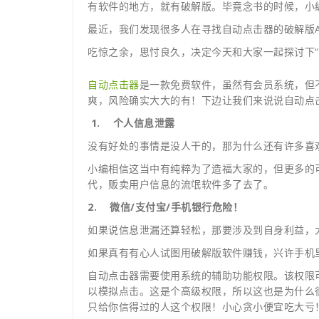
有软件的地方，就有破解版。毕竟念书的时候，小编自
最近，我们发现很多人在寻找自动点击器的破解版A
吃惊之余，思忖良久，决定今天和大家一起探讨下“
自动点击器
是一款免费软件，虽然有会员系统，但
爽，风险确实大大的有！下边让我们来说说自动点
1.
个人信息泄露
没有好处的事情是没人干的，那为什么还有许多喜
小编相信这当中有纯粹为了造福大家的，但更多的
代，贩卖用户信息的流氓软件多了去了。
2.
微信/支付宝/手机银行危险！
如果说信息泄漏还算轻松，那要涉及到自身利益，
如果真有有心人试图用破解版软件赚钱，兴许手机
自动点击器需要使用系统的辅助功能权限。该权限
以模拟点击。这是个高级权限，所以这也是为什么
只给你信得过的人这个权限！小心贪小便宜吃大亏